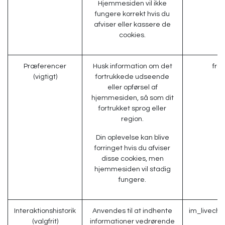
Hjemmesiden vil ikke
fungere korrekt hvis du
afviser eller kassere de
cookies.
Præferencer
Husk information om det
fro
(vigtigt)
fortrukkede udseende
eller opførsel af
hjemmesiden, så som dit
fortrukket sprog eller
region.
Din oplevelse kan blive
forringet hvis du afviser
disse cookies, men
hjemmesiden vil stadig
fungere.
Interaktionshistorik
Anvendes til at indhente
im_livecha
(valgfrit)
informationer vedrørende