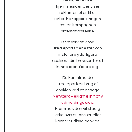
besøger andre
hjemmesider der viser
reklamer, eller til at
forbedre rapporteringen
om en kampagnes
præstationsevne.
Bemærk at visse
tredjeparts tjenester kan
installere yderligere
cookies i din browser, for at
kunne identificere dig.
Du kan afmelde
tredjeparters brug af
cookies ved at besøge
Netværk Reklame Initiativ
udmeldings side
.
Hjemmesiden vil stadig
virke hvis du afviser eller
kasserer disse cookies.