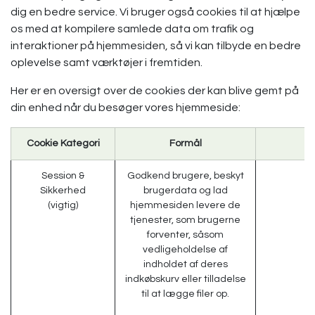
dig en bedre service. Vi bruger også cookies til at hjælpe
os med at kompilere samlede data om trafik og
interaktioner på hjemmesiden, så vi kan tilbyde en bedre
oplevelse samt værktøjer i fremtiden.
Her er en oversigt over de cookies der kan blive gemt på
din enhed når du besøger vores hjemmeside:
Cookie Kategori
Formål
Session &
Godkend brugere, beskyt
s
Sikkerhed
brugerdata og lad
(vigtig)
hjemmesiden levere de
tjenester, som brugerne
forventer, såsom
vedligeholdelse af
indholdet af deres
indkøbskurv eller tilladelse
til at lægge filer op.