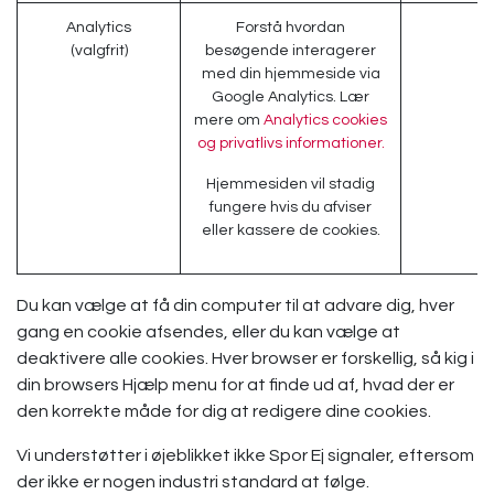
Analytics
Forstå hvordan
(valgfrit)
besøgende interagerer
med din hjemmeside via
Google Analytics. Lær
_
mere om
Analytics cookies
og privatlivs informationer.
Hjemmesiden vil stadig
fungere hvis du afviser
eller kassere de cookies.
Du kan vælge at få din computer til at advare dig, hver
gang en cookie afsendes, eller du kan vælge at
deaktivere alle cookies. Hver browser er forskellig, så kig i
din browsers Hjælp menu for at finde ud af, hvad der er
den korrekte måde for dig at redigere dine cookies.
Vi understøtter i øjeblikket ikke Spor Ej signaler, eftersom
der ikke er nogen industri standard at følge.