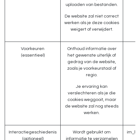
uploaden van bestanden.
De website zal niet correct
werken als je deze cookies
weigert of verwijdert.
Voorkeuren
Onthoud informatie over
(essentieel)
het gewenste uiterlijk of
gedrag van de website,
zoals je voorkeurstaal of
regio.
Je ervaring kan
verslechteren als je die
cookies weggooit, maar
de website zal nog steeds
werken.
Interactiegeschiedenis
Wordt gebruikt om
im_li
(optioneel)
informatie te verzamelen